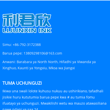
Simu:
+86-792-3172388
Barua pepe:
13809298106@163.com
Anwani:
Barabara ya North North, Hifadhi ya Viwanda ya
Xinghuo, Kaunti ya Yongxiu, Mkoa wa Jiangxi
TUMA UCHUNGUZI
Ikiwa una swali lolote kuhusu nukuu au ushirikiano, tafadhali
jisikie huru kututumia barua pepe kwa # au tumia fomu
ifuatayo ya uchunguzi. Mwakilishi wetu wa mauzo atawasiliana
nawe ndani ya saa 24.