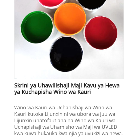
Skrini ya Uhawilishaji Maji Kavu ya Hewa
ya Kuchapisha Wino wa Kauri
Wino wa Kauri wa Uchapishaji wa Wino wa
Kauri kutoka Lijunxin ni wa ubora wa juu wa
Lijunxin unatofautiana na Wino wa Kauri wa
Uchapishaji wa Uhamisho wa Maji wa UVLED
kwa kuwa hukauka kwa njia ya uvukizi wa hewa,