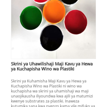
Skrini ya Uhawilishaji Maji Kavu ya Hewa
ya Kuchapisha Wino wa Plastiki
Skrini ya Kuhamisha Maji Kavu ya Hewa ya
Kuchapisha Wino wa Plastiki ni wino wa
kuchapisha wa skrini ya uhamishaji wa maji
unaojikausha iliyoundwa kwa ajili ya matumizi
kwenye substrates za plastiki. Inaweza
kutumika sana kwa nyenzo kama vile mifuko ya