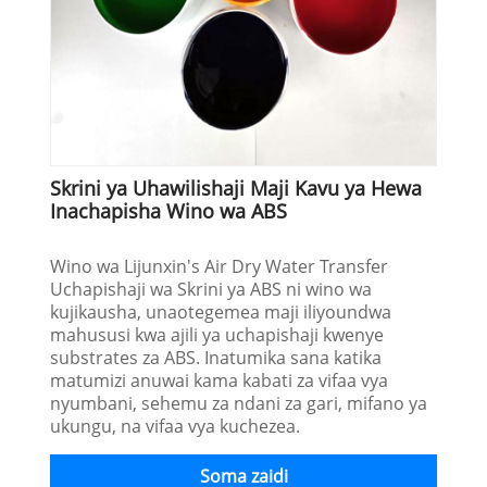
Skrini ya Uhawilishaji Maji Kavu ya Hewa
Inachapisha Wino wa ABS
Wino wa Lijunxin's Air Dry Water Transfer
Uchapishaji wa Skrini ya ABS ni wino wa
kujikausha, unaotegemea maji iliyoundwa
mahususi kwa ajili ya uchapishaji kwenye
substrates za ABS. Inatumika sana katika
matumizi anuwai kama kabati za vifaa vya
nyumbani, sehemu za ndani za gari, mifano ya
ukungu, na vifaa vya kuchezea.
Soma zaidi