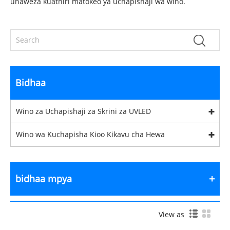
unaweza kuathiri matokeo ya uchapishaji wa wino.
Bidhaa
Wino za Uchapishaji za Skrini za UVLED
Wino wa Kuchapisha Kioo Kikavu cha Hewa
bidhaa mpya
View as