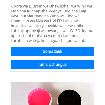
Ubora wa Lijunxin wa Uhawilishaji wa Wino wa
Kioo cha Kuchapisha kwenye Kioo cha Maji
Kavu hutofautiana na Wino wa Kioo wa
Uhamisho wa Maji wa UVLED kwa kuwa
hukauka kwa njia ya uvukizi wa hewa, bila
kuhitaji uponyaji wa mwanga wa UVLED. Inatoa
operesheni rahisi na ya moja kwa moja,
kuruhusu wateja kuchagua chaguo sahihi.
Soma zaidi
Tuma Uchunguzi