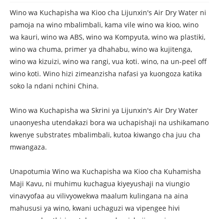
Wino wa Kuchapisha wa Kioo cha Lijunxin's Air Dry Water ni
pamoja na wino mbalimbali, kama vile wino wa kioo, wino
wa kauri, wino wa ABS, wino wa Kompyuta, wino wa plastiki,
wino wa chuma, primer ya dhahabu, wino wa kujitenga,
wino wa kizuizi, wino wa rangi, vua koti. wino, na un-peel off
wino koti. Wino hizi zimeanzisha nafasi ya kuongoza katika
soko la ndani nchini China.
Wino wa Kuchapisha wa Skrini ya Lijunxin's Air Dry Water
unaonyesha utendakazi bora wa uchapishaji na ushikamano
kwenye substrates mbalimbali, kutoa kiwango cha juu cha
mwangaza.
Unapotumia Wino wa Kuchapisha wa Kioo cha Kuhamisha
Maji Kavu, ni muhimu kuchagua kiyeyushaji na viungio
vinavyofaa au vilivyowekwa maalum kulingana na aina
mahususi ya wino, kwani uchaguzi wa vipengee hivi