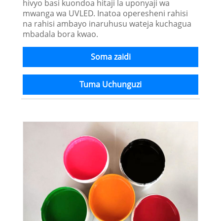
hivyo basi kuondoa hitaji la uponyaji wa
mwanga wa UVLED. Inatoa operesheni rahisi
na rahisi ambayo inaruhusu wateja kuchagua
mbadala bora kwao.
Soma zaidi
Tuma Uchunguzi