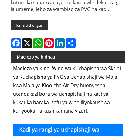
kutumika sana kwa nyenzo kama vile dekali za gari
la umeme, lebo za wambiso za PVC na kadi.
Tuma Uchunguzi
Facebook
X
WhatsApp
Pinterest
LinkedIn
Share
Maelezo ya bidhaa
Maelezo ya Kina: Wino wa Kuchapisha wa Skrini
ya Kuchapisha ya PVC ya Uchapishaji wa Moja
kwa Moja ya Kioo cha Air Dry huonyesha
utendakazi bora wa uchapishaji na kasi ya
kukauka haraka, safu ya wino iliyokaushwa
kunyooka na kushikamana vizuri.
Kadi ya rangi ya uchapishaji wa