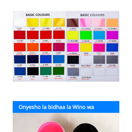
uhamisho wa maji
Onyesho la bidhaa la Wino wa
Uchapishaji wa Skrini ya Kuchapisha ya Air
Dry PVC