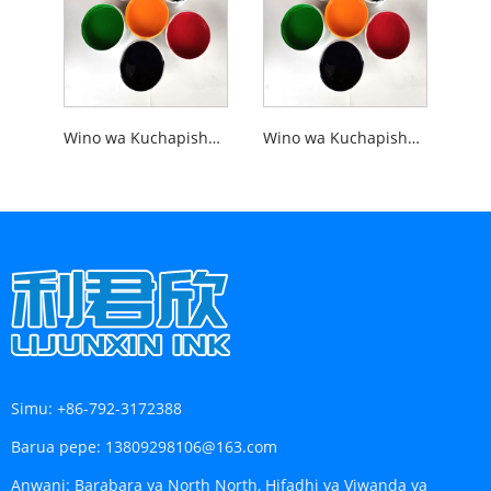
Wino wa Kuchapisha wa Skrini ya Kuchapisha ya ABS ya Air Dry
Wino wa Kuchapisha wa Skrini ya Kuchapisha ya Kompyuta ya Air Kavu
Simu:
+86-792-3172388
Barua pepe:
13809298106@163.com
Anwani:
Barabara ya North North, Hifadhi ya Viwanda ya