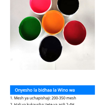
Onyesho la bidhaa la Wino wa
1. Mesh ya uchapishaji: 200-350 mesh
Uchapishaji wa Skrini ya Kuchapisha ya Air
2. Hali ya kukausha: tete ya asili 2-4H