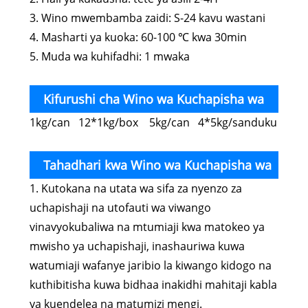
Dry PVC
3. Wino mwembamba zaidi: S-24 kavu wastani
4. Masharti ya kuoka: 60-100 ℃ kwa 30min
5. Muda wa kuhifadhi: 1 mwaka
Kifurushi cha Wino wa Kuchapisha wa
1kg/can 12*1kg/box 5kg/can 4*5kg/sanduku
Skrini ya PVC ya Air Dry Dry
Tahadhari kwa Wino wa Kuchapisha wa
1. Kutokana na utata wa sifa za nyenzo za
Skrini ya PVC ya Air Dry
uchapishaji na utofauti wa viwango
vinavyokubaliwa na mtumiaji kwa matokeo ya
mwisho ya uchapishaji, inashauriwa kuwa
watumiaji wafanye jaribio la kiwango kidogo na
kuthibitisha kuwa bidhaa inakidhi mahitaji kabla
ya kuendelea na matumizi mengi.